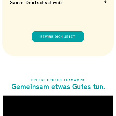
Ganze Deutschschweiz
(100 %) ist alles möglich.
Wir sind in der ganzen Deutschschweiz unterwegs: Auf
den Plätzen, Bahnhöfen und Einkaufsstrassen sind wir mit
unseren Infoständen präsent.
BEWIRB DICH JETZT
ERLEBE ECHTES TEAMWORK
Gemeinsam etwas Gutes tun.