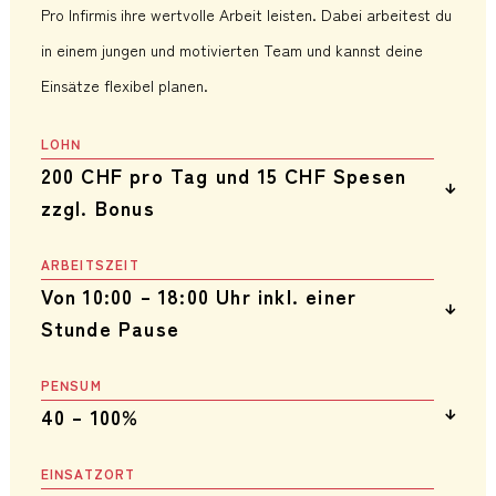
Pro Infirmis ihre wertvolle Arbeit leisten. Dabei arbeitest du
in einem jungen und motivierten Team und kannst deine
Einsätze flexibel planen.
LOHN
200 CHF pro Tag und 15 CHF Spesen
zzgl. Bonus
Eine Ferienentschädigung von fünf Wochen Ferien im Jahr
ARBEITSZEIT
sind im Lohn enthalten. Wir belohnen Leistung: Bist du gut
Von 10:00 – 18:00 Uhr inkl. einer
in deinem Job, kannst du dir zusätzlich einen Bonus
verdienen.
Stunde Pause
Hinzu kommt die tägliche Fahrzeit, die nicht in der
PENSUM
Arbeitszeit eingerechnet ist. Du kannst jeweils von
40 – 100%
Montag bis Freitag arbeiten, an den Wochenenden finden
keine Spenden-Kampagnen statt.
Entscheide selbst, wie oft du im Einsatz bist, zwischen
EINSATZORT
zwei Tagen pro Woche (40 %) und fünf Tagen pro Woche