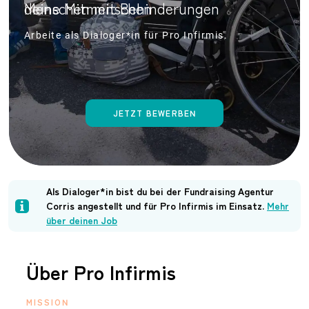
M
d
e
e
i
n
n
s
e
c
M
h
e
i
t
n
m
m
e
i
n
t
s
B
c
h
e
e
h
n
i
n
d
e
r
u
n
g
e
n
Arbeite als Dialoger*in für Pro Infirmis.
JETZT BEWERBEN
Als Dialoger*in bist du bei der Fundraising Agentur
Corris angestellt und für Pro Infirmis im Einsatz.
Mehr
über deinen Job
Über Pro Infirmis
MISSION