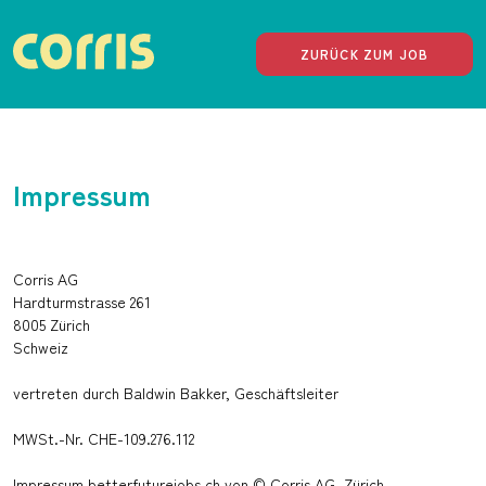
Zum
Inhalt
springen
ZURÜCK ZUM JOB
Impressum
Corris AG
Hardturmstrasse 261
8005 Zürich
Schweiz
vertreten durch Baldwin Bakker, Geschäftsleiter
MWSt.-Nr. CHE-109.276.112
Impressum betterfuturejobs.ch von © Corris AG, Zürich