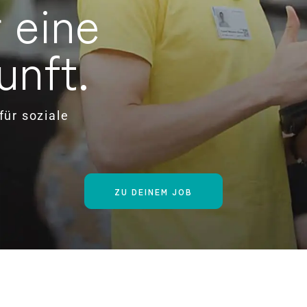
 eine
unft.
für soziale
ZU DEINEM JOB